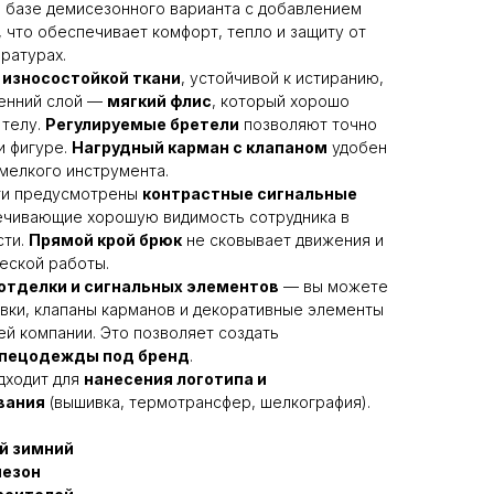
 базе демисезонного варианта с добавлением
, что обеспечивает комфорт, тепло и защиту от
ратурах.
 износостойкой ткани
, устойчивой к истиранию,
ренний слой —
мягкий флис
, который хорошо
 телу.
Регулируемые бретели
позволяют точно
и фигуре.
Нагрудный карман с клапаном
удобен
 мелкого инструмента.
ти предусмотрены
контрастные сигнальные
ечивающие хорошую видимость сотрудника в
сти.
Прямой крой брюк
не сковывает движения и
ческой работы.
отделки и сигнальных элементов
— вы можете
вки, клапаны карманов и декоративные элементы
ей компании. Это позволяет создать
спецодежды под бренд
.
дходит для
нанесения логотипа и
вания
(вышивка, термотрансфер, шелкография).
й зимний
незон