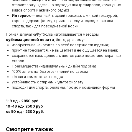
отводит влагу, идеально подходит для тренировок, командных
видов спорта и активного отдыха.
Интерлок
— плотный, гладкий трикотаж с мягкой текстурой,
хорошо держит форму, приятен к телу и подходит как для
спорта, так и для повседневной носки.
Полная запечаткаФутболка изготавливается методом
сублимационной печати
, благодаря чему:
изображение наносится по всей поверхности изделия;
принт не трескается, не выцветает и не ощущается на ткани;
сохраняется насыщенность цветов даже после многократных
стирок.
Преимуществаиндивидуальный дизайн под заказ
100% запечатка без ограничений по цветам
лёгкая и комфортная посадка
устойчивость к стиркам и ультрафиолету
подходит для спорта, рекламы, промо и командной формы
1-9 ед - 2950 руб
10-49 ед- 2500 руб
св 50 ед - 2300 руб.
Смотрите также: